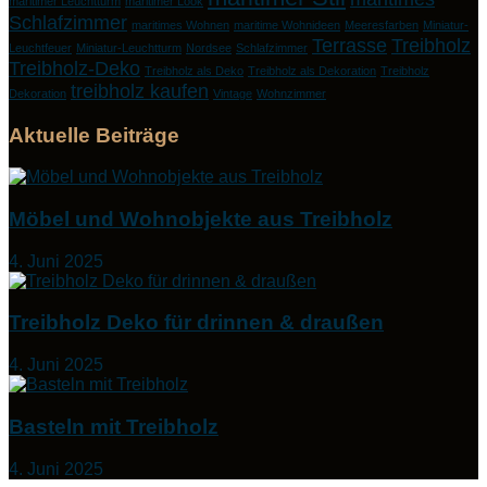
maritimer Leuchtturm
maritimer Look
Schlafzimmer
maritimes Wohnen
maritime Wohnideen
Meeresfarben
Miniatur-
Terrasse
Treibholz
Leuchtfeuer
Miniatur-Leuchtturm
Nordsee
Schlafzimmer
Treibholz-Deko
Treibholz als Deko
Treibholz als Dekoration
Treibholz
treibholz kaufen
Dekoration
Vintage
Wohnzimmer
Aktuelle Beiträge
Möbel und Wohnobjekte aus Treibholz
4. Juni 2025
Treibholz Deko für drinnen & draußen
4. Juni 2025
Basteln mit Treibholz
4. Juni 2025