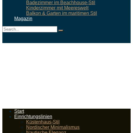
Badezimmer im Beachhouse-Stil
Kinderzimmer mit Meereswelt
Balkon & Garten im maritimen Stil
Magazin
No Result
View All Result
Start
Einrichtungslinien
Küstenhaus-Stil
Nordischer Minimalismus
Nautische Eleganz