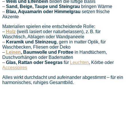
–
Weiß und Elfenbein
bilden die luftige Basis
–
Sand, Beige, Taupe und Steingrau
bringen Wärme
–
Blau, Aquamarin oder Himmelgrau
setzen frische
Akzente
Materialien spielen eine entscheidende Rolle:
–
Holz
(weiß lasiert oder naturbelassen), z. B. für
Waschtisch, Ablagen oder Wandpaneele
–
Keramik und Steinzeug
, gern in matter Optik, für
Waschbecken, Fliesen oder Deko
–
Leinen
, Baumwolle und Frottee
in Handtüchern,
Duschvorhängen oder Badematten
–
Glas, Rattan oder Seegras
für
Leuchten
, Körbe oder
Accessoires
Alles wirkt durchdacht und aufeinander abgestimmt – für ein
harmonisches, ruhiges Gesamtbild.