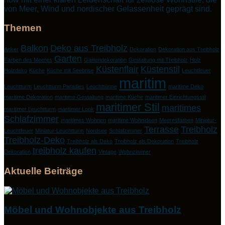
von Meer, Wind und nordischer Gelassenheit geprägt sind.
Themen
Balkon
Deko aus Treibholz
Anker
Dekoration
Dekoration aus Treibholz
Garten
Farben des Meeres
Gartendekoration
Gestaltung mit Treibholz
Holz
Küstenflair
Küstenstil
Holzdeko
Küche
Küche mit Seebrise
Leuchtfeuer
maritim
Leuchtturm
Leuchtturm Paradies
Leuchttürme
maritime Deko
maritime Dekoration
maritime Gestaltung
maritime Küche
maritimer Einrichtungsstil
maritimer Stil
maritimes
maritimer Leuchtturm
maritimer Look
Schlafzimmer
maritimes Wohnen
maritime Wohnideen
Meeresfarben
Miniatur-
Terrasse
Treibholz
Leuchtfeuer
Miniatur-Leuchtturm
Nordsee
Schlafzimmer
Treibholz-Deko
Treibholz als Deko
Treibholz als Dekoration
Treibholz
treibholz kaufen
Dekoration
Vintage
Wohnzimmer
Aktuelle Beiträge
Möbel und Wohnobjekte aus Treibholz