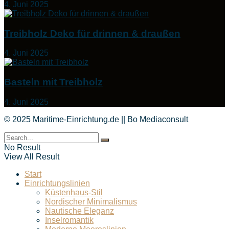
4. Juni 2025
Treibholz Deko für drinnen & draußen
4. Juni 2025
Basteln mit Treibholz
4. Juni 2025
© 2025 Maritime-Einrichtung.de || Bo Mediaconsult
No Result
View All Result
Start
Einrichtungslinien
Küstenhaus-Stil
Nordischer Minimalismus
Nautische Eleganz
Inselromantik