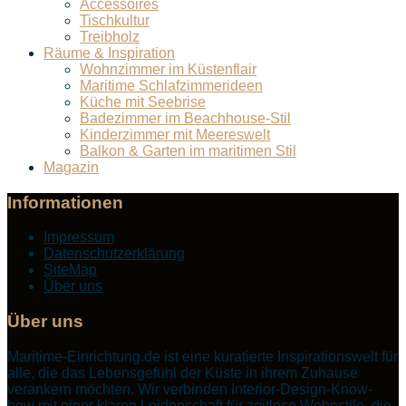
Accessoires
Tischkultur
Treibholz
Räume & Inspiration
Wohnzimmer im Küstenflair
Maritime Schlafzimmerideen
Küche mit Seebrise
Badezimmer im Beachhouse-Stil
Kinderzimmer mit Meereswelt
Balkon & Garten im maritimen Stil
Magazin
Informationen
Impressum
Datenschutzerklärung
SiteMap
Über uns
Über uns
Maritime-Einrichtung.de ist eine kuratierte Inspirationswelt für
alle, die das Lebensgefühl der Küste in ihrem Zuhause
verankern möchten. Wir verbinden Interior-Design-Know-
how mit einer klaren Leidenschaft für zeitlose Wohnstile, die