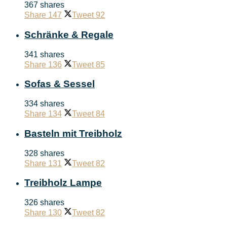
367 shares
Share
147
Tweet
92
Schränke & Regale
341 shares
Share
136
Tweet
85
Sofas & Sessel
334 shares
Share
134
Tweet
84
Basteln mit Treibholz
328 shares
Share
131
Tweet
82
Treibholz Lampe
326 shares
Share
130
Tweet
82