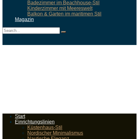
Badezimmer im Beachhouse-Stil
Kinderzimmer mit Meereswelt
Balkon & Garten im maritimen Stil
Magazin
No Result
View All Result
Start
Einrichtungslinien
Küstenhaus-Stil
Nordischer Minimalismus
Nautische Eleganz