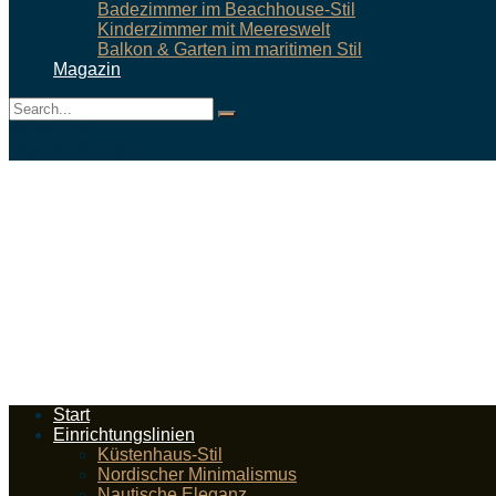
Badezimmer im Beachhouse-Stil
Kinderzimmer mit Meereswelt
Balkon & Garten im maritimen Stil
Magazin
No Result
View All Result
Start
Einrichtungslinien
Küstenhaus-Stil
Nordischer Minimalismus
Nautische Eleganz