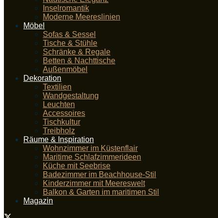
Inselromantik
Moderne Meereslinien
Möbel
Sofas & Sessel
Tische & Stühle
Schränke & Regale
Betten & Nachttische
Außenmöbel
Dekoration
Textilien
Wandgestaltung
Leuchten
Accessoires
Tischkultur
Treibholz
Räume & Inspiration
Wohnzimmer im Küstenflair
Maritime Schlafzimmerideen
Küche mit Seebrise
Badezimmer im Beachhouse-Stil
Kinderzimmer mit Meereswelt
Balkon & Garten im maritimen Stil
Magazin