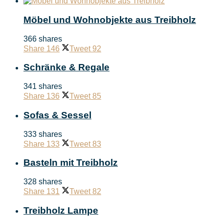
Möbel und Wohnobjekte aus Treibholz
366 shares
Share
146
Tweet
92
Schränke & Regale
341 shares
Share
136
Tweet
85
Sofas & Sessel
333 shares
Share
133
Tweet
83
Basteln mit Treibholz
328 shares
Share
131
Tweet
82
Treibholz Lampe