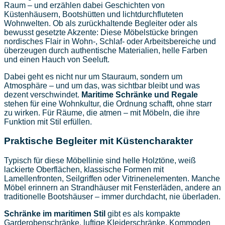
Raum – und erzählen dabei Geschichten von
Küstenhäusern, Bootshütten und lichtdurchfluteten
Wohnwelten. Ob als zurückhaltende Begleiter oder als
bewusst gesetzte Akzente: Diese Möbelstücke bringen
nordisches Flair in Wohn-, Schlaf- oder Arbeitsbereiche und
überzeugen durch authentische Materialien, helle Farben
und einen Hauch von Seeluft.
Dabei geht es nicht nur um Stauraum, sondern um
Atmosphäre – und um das, was sichtbar bleibt und was
dezent verschwindet.
Maritime Schränke und Regale
stehen für eine Wohnkultur, die Ordnung schafft, ohne starr
zu wirken. Für Räume, die atmen – mit Möbeln, die ihre
Funktion mit Stil erfüllen.
Praktische Begleiter mit Küstencharakter
Typisch für diese Möbellinie sind helle Holztöne, weiß
lackierte Oberflächen, klassische Formen mit
Lamellenfronten, Seilgriffen oder Vitrinenelementen. Manche
Möbel erinnern an Strandhäuser mit Fensterläden, andere an
traditionelle Bootshäuser – immer durchdacht, nie überladen.
Schränke im maritimen Stil
gibt es als kompakte
Garderobenschränke, luftige Kleiderschränke, Kommoden