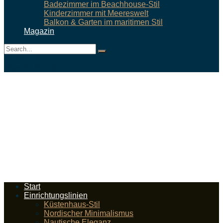
Badezimmer im Beachhouse-Stil
Kinderzimmer mit Meereswelt
Balkon & Garten im maritimen Stil
Magazin
No Result
View All Result
Start
Einrichtungslinien
Küstenhaus-Stil
Nordischer Minimalismus
Nautische Eleganz