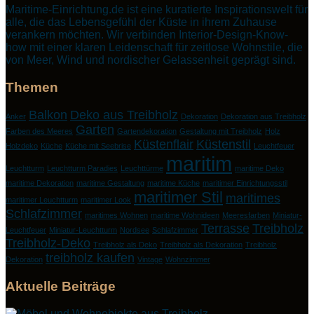
Maritime-Einrichtung.de ist eine kuratierte Inspirationswelt für
alle, die das Lebensgefühl der Küste in ihrem Zuhause
verankern möchten. Wir verbinden Interior-Design-Know-
how mit einer klaren Leidenschaft für zeitlose Wohnstile, die
von Meer, Wind und nordischer Gelassenheit geprägt sind.
Themen
Balkon
Deko aus Treibholz
Anker
Dekoration
Dekoration aus Treibholz
Garten
Farben des Meeres
Gartendekoration
Gestaltung mit Treibholz
Holz
Küstenflair
Küstenstil
Holzdeko
Küche
Küche mit Seebrise
Leuchtfeuer
maritim
Leuchtturm
Leuchtturm Paradies
Leuchttürme
maritime Deko
maritime Dekoration
maritime Gestaltung
maritime Küche
maritimer Einrichtungsstil
maritimer Stil
maritimes
maritimer Leuchtturm
maritimer Look
Schlafzimmer
maritimes Wohnen
maritime Wohnideen
Meeresfarben
Miniatur-
Terrasse
Treibholz
Leuchtfeuer
Miniatur-Leuchtturm
Nordsee
Schlafzimmer
Treibholz-Deko
Treibholz als Deko
Treibholz als Dekoration
Treibholz
treibholz kaufen
Dekoration
Vintage
Wohnzimmer
Aktuelle Beiträge