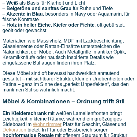
–
Weiß
als Basis für Klarheit und Licht
–
Beigetöne und sanftes Grau
für Ruhe und Tiefe
–
Akzente in Blau
, besonders in Navy oder Aquamarin, für
frische Kontraste
–
Holz in heller Eiche, Kiefer oder Fichte
, oft gebürstet,
geölt oder gewachst
Materialien wie Massivholz, MDF mit Lackbeschichtung,
Glaselemente oder Rattan-Einsätze unterstreichen die
Natürlichkeit der Möbel. Auch Metallgriffe in antiker Optik,
Keramikknäufe oder nautisch inspirierte Details wie
eingelassene Bullaugen finden ihren Platz.
Diese Möbel sind oft bewusst handwerklich anmutend
gestaltet – mit sichtbarer Struktur, kleinen Unebenheiten oder
Patina – ganz im Sinne des „perfekt Unperfekten“, das den
maritimen Stil so wohnlich macht.
Möbel & Kombinationen – Ordnung trifft Stil
Ein Kleiderschrank
mit weißen Lamellenfronten bringt
Leichtigkeit in kleine Räume, während ein großzügiges
Sideboard im
Wohnzimmer
Platz für Geschirr, Gläser und
Dekoration
bietet. In Flur oder Essbereich sorgen
hochformatige Regale
mit offenem Stauraum für Struktur