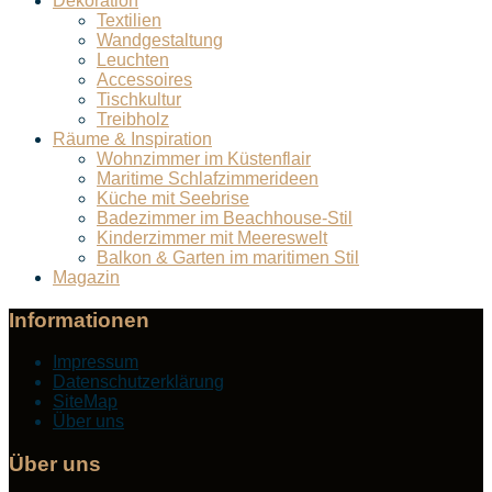
Dekoration
Textilien
Wandgestaltung
Leuchten
Accessoires
Tischkultur
Treibholz
Räume & Inspiration
Wohnzimmer im Küstenflair
Maritime Schlafzimmerideen
Küche mit Seebrise
Badezimmer im Beachhouse-Stil
Kinderzimmer mit Meereswelt
Balkon & Garten im maritimen Stil
Magazin
Informationen
Impressum
Datenschutzerklärung
SiteMap
Über uns
Über uns