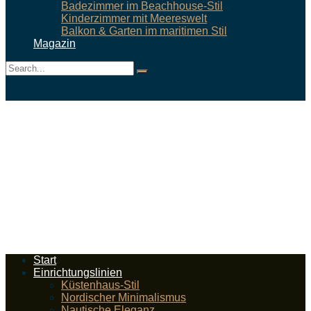
Badezimmer im Beachhouse-Stil
Kinderzimmer mit Meereswelt
Balkon & Garten im maritimen Stil
Magazin
No Result
View All Result
Start
Einrichtungslinien
Küstenhaus-Stil
Nordischer Minimalismus
Nautische Eleganz