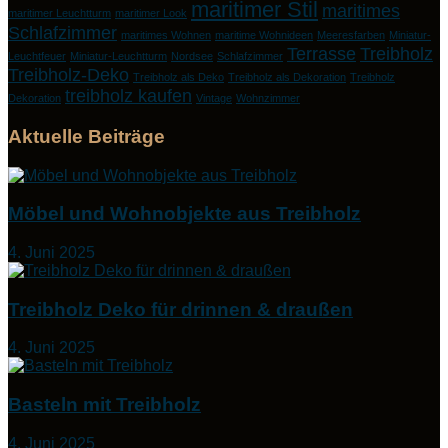
maritimer Stil
maritimes
maritimer Leuchtturm
maritimer Look
Schlafzimmer
maritimes Wohnen
maritime Wohnideen
Meeresfarben
Miniatur-
Terrasse
Treibholz
Leuchtfeuer
Miniatur-Leuchtturm
Nordsee
Schlafzimmer
Treibholz-Deko
Treibholz als Deko
Treibholz als Dekoration
Treibholz
treibholz kaufen
Dekoration
Vintage
Wohnzimmer
Aktuelle Beiträge
Möbel und Wohnobjekte aus Treibholz
4. Juni 2025
Treibholz Deko für drinnen & draußen
4. Juni 2025
Basteln mit Treibholz
4. Juni 2025