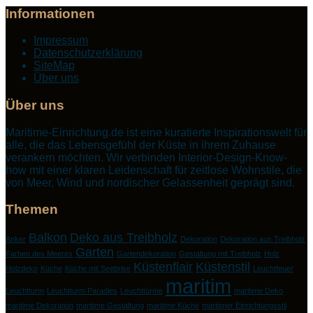
Informationen
Impressum
Datenschutzerklärung
SiteMap
Über uns
Über uns
Maritime-Einrichtung.de ist eine kuratierte Inspirationswelt für
alle, die das Lebensgefühl der Küste in ihrem Zuhause
verankern möchten. Wir verbinden Interior-Design-Know-
how mit einer klaren Leidenschaft für zeitlose Wohnstile, die
von Meer, Wind und nordischer Gelassenheit geprägt sind.
Themen
Balkon
Deko aus Treibholz
Anker
Dekoration
Dekoration aus Treibholz
Garten
Farben des Meeres
Gartendekoration
Gestaltung mit Treibholz
Holz
Küstenflair
Küstenstil
Holzdeko
Küche
Küche mit Seebrise
Leuchtfeuer
maritim
Leuchtturm
Leuchtturm Paradies
Leuchttürme
maritime Deko
maritime Dekoration
maritime Gestaltung
maritime Küche
maritimer Einrichtungsstil