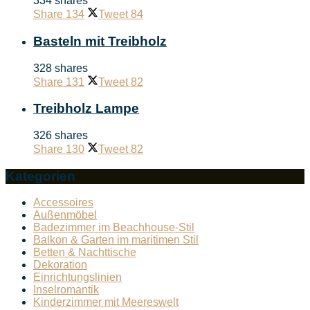
334 shares
Share
134
Tweet
84
Basteln mit Treibholz
328 shares
Share
131
Tweet
82
Treibholz Lampe
326 shares
Share
130
Tweet
82
Kategorien
Accessoires
Außenmöbel
Badezimmer im Beachhouse-Stil
Balkon & Garten im maritimen Stil
Betten & Nachttische
Dekoration
Einrichtungslinien
Inselromantik
Kinderzimmer mit Meereswelt