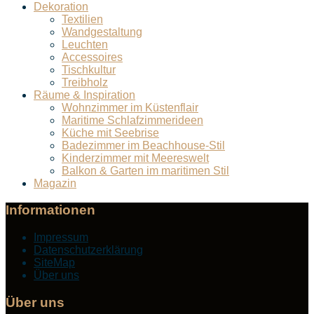
Dekoration
Textilien
Wandgestaltung
Leuchten
Accessoires
Tischkultur
Treibholz
Räume & Inspiration
Wohnzimmer im Küstenflair
Maritime Schlafzimmerideen
Küche mit Seebrise
Badezimmer im Beachhouse-Stil
Kinderzimmer mit Meereswelt
Balkon & Garten im maritimen Stil
Magazin
Informationen
Impressum
Datenschutzerklärung
SiteMap
Über uns
Über uns