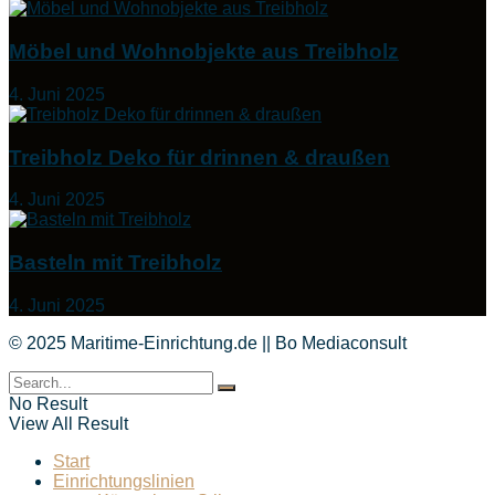
Möbel und Wohnobjekte aus Treibholz
4. Juni 2025
Treibholz Deko für drinnen & draußen
4. Juni 2025
Basteln mit Treibholz
4. Juni 2025
© 2025 Maritime-Einrichtung.de || Bo Mediaconsult
No Result
View All Result
Start
Einrichtungslinien