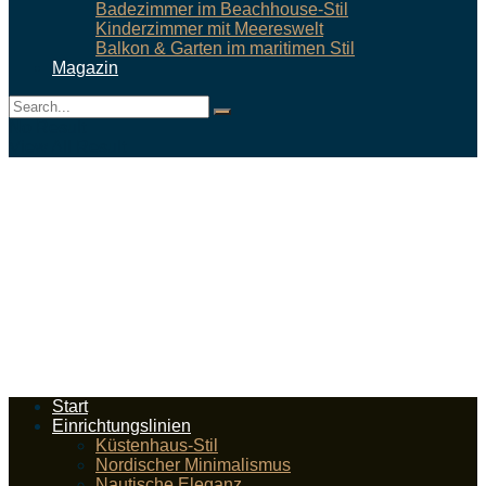
Badezimmer im Beachhouse-Stil
Kinderzimmer mit Meereswelt
Balkon & Garten im maritimen Stil
Magazin
No Result
View All Result
Start
Einrichtungslinien
Küstenhaus-Stil
Nordischer Minimalismus
Nautische Eleganz