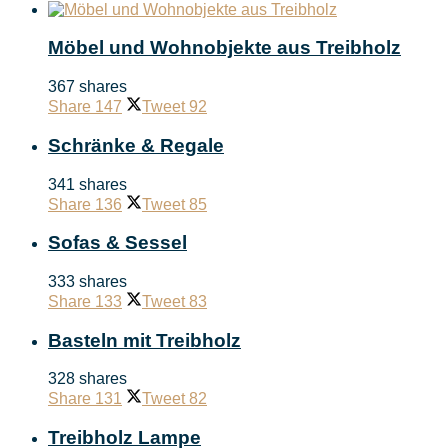
Möbel und Wohnobjekte aus Treibholz
367 shares
Share
147
Tweet
92
Schränke & Regale
341 shares
Share
136
Tweet
85
Sofas & Sessel
333 shares
Share
133
Tweet
83
Basteln mit Treibholz
328 shares
Share
131
Tweet
82
Treibholz Lampe