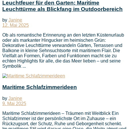
Leuchtfeuer für den Garten: Maritime
Leuchttürme als Blickfang im Outdoorbereich
by
Janine
12. Mai 2025
Ob als romantische Erinnerung an den letzten Küstenurlaub
oder als markanter Hingucker im heimischen Grün:
Dekorative Leuchttürme verwandeln Gärten, Terrassen und
Balkone in kleine Sehnsuchtsorte mit maritimem Flair. Die
Vielfalt an Formen, Farben und Funktionen macht sie zu
echten Highlights für alle, die das Meer lieben – und seine
Symbolik ...
Maritime Schlafzimmerideen
by
Janine
9. Mai 2025
Maritime Schlafzimmerideen – Träumen mit Weitblick Ein
Schlafzimmer ist der persönlichste Ort im Zuhause – ein
Rückzugsort, der Schutz, Ruhe und Geborgenheit schenkt.
Im maritimen Stil wird daraus eine Oase, die Weite atmet und