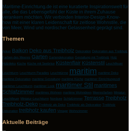
Maritime-Einrichtung.de ist eine kuratierte Inspirationswelt für
alle, die das Lebensgefühl der Küste in ihrem Zuhause
verankern möchten. Wir verbinden Interior-Design-Know-
how mit einer klaren Leidenschaft für zeitlose Wohnstile, die
von Meer, Wind und nordischer Gelassenheit geprägt sind.
Themen
Balkon
Deko aus Treibholz
Anker
Dekoration
Dekoration aus Treibholz
Garten
Farben des Meeres
Gartendekoration
Gestaltung mit Treibholz
Holz
Küstenflair
Küstenstil
Holzdeko
Küche
Küche mit Seebrise
Leuchtfeuer
maritim
Leuchtturm
Leuchtturm Paradies
Leuchttürme
maritime Deko
maritime Dekoration
maritime Gestaltung
maritime Küche
maritimer Einrichtungsstil
maritimer Stil
maritimes
maritimer Leuchtturm
maritimer Look
Schlafzimmer
maritimes Wohnen
maritime Wohnideen
Meeresfarben
Miniatur-
Terrasse
Treibholz
Leuchtfeuer
Miniatur-Leuchtturm
Nordsee
Schlafzimmer
Treibholz-Deko
Treibholz als Deko
Treibholz als Dekoration
Treibholz
treibholz kaufen
Dekoration
Vintage
Wohnzimmer
Aktuelle Beiträge