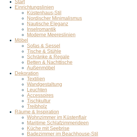
Start
Einrichtungslinien
Küstenhaus-Stil
Nordischer Minimalismus
Nautische Eleganz
Inselromantik
Moderne Meereslinien
Möbel
Sofas & Sessel
Tische & Stühle
Schränke & Regale
Betten & Nachttische
Außenmöbel
Dekoration
Textilien
Wandgestaltung
Leuchten
Accessoires
Tischkultur
Treibholz
Räume & Inspiration
Wohnzimmer im Küstenflair
Maritime Schlafzimmerideen
Küche mit Seebrise
Badezimmer im Beachhouse-Stil