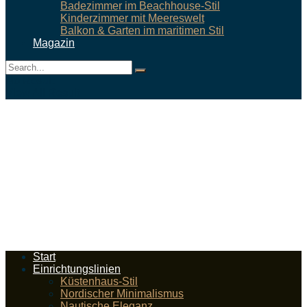
Badezimmer im Beachhouse-Stil
Kinderzimmer mit Meereswelt
Balkon & Garten im maritimen Stil
Magazin
No Result
View All Result
Start
Einrichtungslinien
Küstenhaus-Stil
Nordischer Minimalismus
Nautische Eleganz