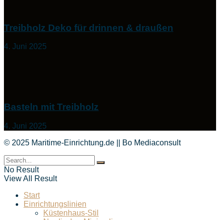
Treibholz Deko für drinnen & draußen
4. Juni 2025
Basteln mit Treibholz
4. Juni 2025
© 2025 Maritime-Einrichtung.de || Bo Mediaconsult
No Result
View All Result
Start
Einrichtungslinien
Küstenhaus-Stil