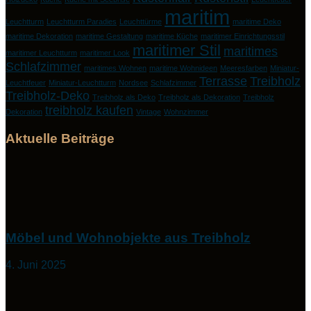
maritim
Leuchtturm
Leuchtturm Paradies
Leuchttürme
maritime Deko
maritime Dekoration
maritime Gestaltung
maritime Küche
maritimer Einrichtungsstil
maritimer Stil
maritimes
maritimer Leuchtturm
maritimer Look
Schlafzimmer
maritimes Wohnen
maritime Wohnideen
Meeresfarben
Miniatur-
Terrasse
Treibholz
Leuchtfeuer
Miniatur-Leuchtturm
Nordsee
Schlafzimmer
Treibholz-Deko
Treibholz als Deko
Treibholz als Dekoration
Treibholz
treibholz kaufen
Dekoration
Vintage
Wohnzimmer
Aktuelle Beiträge
Möbel und Wohnobjekte aus Treibholz
4. Juni 2025