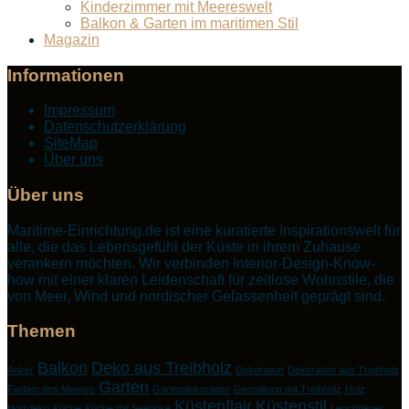
Kinderzimmer mit Meereswelt
Balkon & Garten im maritimen Stil
Magazin
Informationen
Impressum
Datenschutzerklärung
SiteMap
Über uns
Über uns
Maritime-Einrichtung.de ist eine kuratierte Inspirationswelt für
alle, die das Lebensgefühl der Küste in ihrem Zuhause
verankern möchten. Wir verbinden Interior-Design-Know-
how mit einer klaren Leidenschaft für zeitlose Wohnstile, die
von Meer, Wind und nordischer Gelassenheit geprägt sind.
Themen
Balkon
Deko aus Treibholz
Anker
Dekoration
Dekoration aus Treibholz
Garten
Farben des Meeres
Gartendekoration
Gestaltung mit Treibholz
Holz
Küstenflair
Küstenstil
Holzdeko
Küche
Küche mit Seebrise
Leuchtfeuer