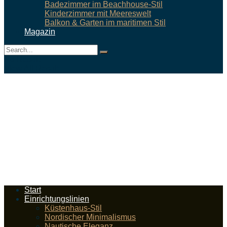
Badezimmer im Beachhouse-Stil
Kinderzimmer mit Meereswelt
Balkon & Garten im maritimen Stil
Magazin
No Result
View All Result
Start
Einrichtungslinien
Küstenhaus-Stil
Nordischer Minimalismus
Nautische Eleganz