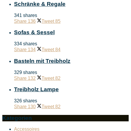
Schränke & Regale
341 shares
Share
136
Tweet
85
Sofas & Sessel
334 shares
Share
134
Tweet
84
Basteln mit Treibholz
329 shares
Share
132
Tweet
82
Treibholz Lampe
326 shares
Share
130
Tweet
82
Kategorien
Accessoires