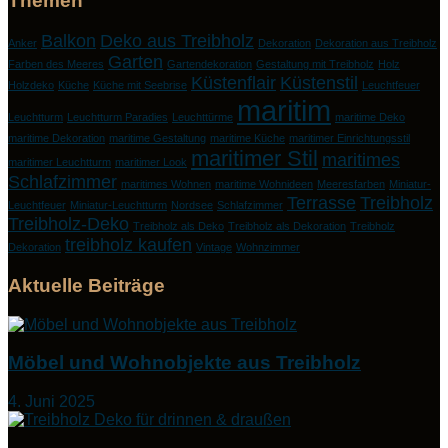
Themen
Balkon
Deko aus Treibholz
Anker
Dekoration
Dekoration aus Treibholz
Garten
Farben des Meeres
Gartendekoration
Gestaltung mit Treibholz
Holz
Küstenflair
Küstenstil
Holzdeko
Küche
Küche mit Seebrise
Leuchtfeuer
maritim
Leuchtturm
Leuchtturm Paradies
Leuchttürme
maritime Deko
maritime Dekoration
maritime Gestaltung
maritime Küche
maritimer Einrichtungsstil
maritimer Stil
maritimes
maritimer Leuchtturm
maritimer Look
Schlafzimmer
maritimes Wohnen
maritime Wohnideen
Meeresfarben
Miniatur-
Terrasse
Treibholz
Leuchtfeuer
Miniatur-Leuchtturm
Nordsee
Schlafzimmer
Treibholz-Deko
Treibholz als Deko
Treibholz als Dekoration
Treibholz
treibholz kaufen
Dekoration
Vintage
Wohnzimmer
Aktuelle Beiträge
Möbel und Wohnobjekte aus Treibholz
4. Juni 2025