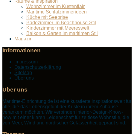
Räume & Inspiration
Wohnzimmer im Küstenflair
Maritime Schlafzimmerideen
Küche mit Seebrise
Badezimmer im Beachhouse-Stil
Kinderzimmer mit Meereswelt
Balkon & Garten im maritimen Stil
Magazin
Informationen
Impressum
Datenschutzerklärung
SiteMap
Über uns
Über uns
Maritime-Einrichtung.de ist eine kuratierte Inspirationswelt für
alle, die das Lebensgefühl der Küste in ihrem Zuhause
verankern möchten. Wir verbinden Interior-Design-Know-
how mit einer klaren Leidenschaft für zeitlose Wohnstile, die
von Meer, Wind und nordischer Gelassenheit geprägt sind.