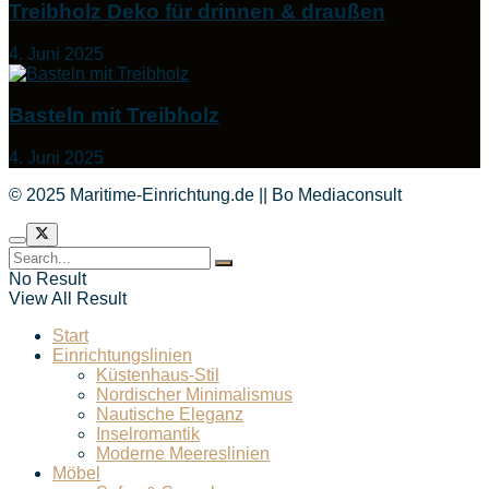
Treibholz Deko für drinnen & draußen
4. Juni 2025
Basteln mit Treibholz
4. Juni 2025
© 2025 Maritime-Einrichtung.de || Bo Mediaconsult
No Result
View All Result
Start
Einrichtungslinien
Küstenhaus-Stil
Nordischer Minimalismus
Nautische Eleganz
Inselromantik
Moderne Meereslinien
Möbel