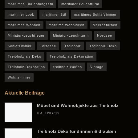
maritimer Einrichtungsstil
maritimer Leuchtturm
maritimer Look
maritimer Stil
maritimes Schlafzimmer
maritimes Wohnen
maritime Wohnideen
Meeresfarben
Miniatur-Leuchtfeuer
Miniatur-Leuchtturm
Nordsee
Schlafzimmer
Terrasse
Treibholz
Treibholz-Deko
Treibholz als Deko
Treibholz als Dekoration
Treibholz Dekoration
treibholz kaufen
Vintage
Wohnzimmer
Aktuelle Beiträge
Möbel und Wohnobjekte aus Treibholz
4. JUNI 2025
Treibholz Deko für drinnen & draußen