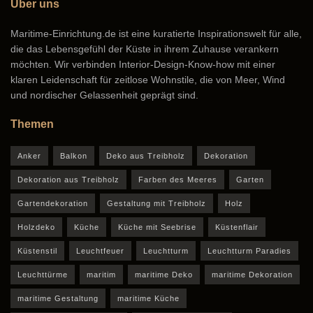
Über uns
Maritime-Einrichtung.de ist eine kuratierte Inspirationswelt für alle,
die das Lebensgefühl der Küste in ihrem Zuhause verankern
möchten. Wir verbinden Interior-Design-Know-how mit einer
klaren Leidenschaft für zeitlose Wohnstile, die von Meer, Wind
und nordischer Gelassenheit geprägt sind.
Themen
Anker
Balkon
Deko aus Treibholz
Dekoration
Dekoration aus Treibholz
Farben des Meeres
Garten
Gartendekoration
Gestaltung mit Treibholz
Holz
Holzdeko
Küche
Küche mit Seebrise
Küstenflair
Küstenstil
Leuchtfeuer
Leuchtturm
Leuchtturm Paradies
Leuchttürme
maritim
maritime Deko
maritime Dekoration
maritime Gestaltung
maritime Küche